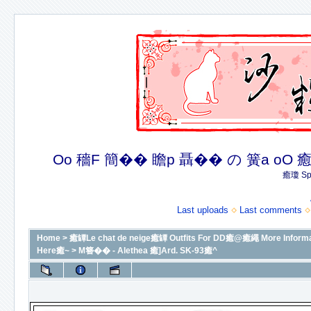
Oo 穡F 簡�� 瞻p 聶�� の 簧a oO 癒U 癒
癒瓊 Spe
Last uploads
Last comments
Home
>
癒罈Le chat de neige癒罈 Outfits For DD癒@癒繩 More In
Here癒~
>
M簪�� - Alethea 癒]Ard. SK-93癒^