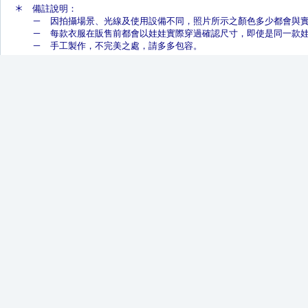
＊
備註說明：
－
因拍攝場景、光線及使用設備不同，照片所示之顏色多少都會與
－
每款衣服在販售前都會以娃娃實際穿過確認尺寸，即使是同一款
－
手工製作，不完美之處，請多多包容。
＊
Note:
－
The color of picture would be not exactly the similar with the real c
equipment and the hypothesis of computer. We'll try to remain the original 
Please understand this condition before order. Thanks!
－
We'll have the dolls wear each clothes when sell, and take pictures to 
－
The dolls' clothing and accessories are handmade, it is not same as 
Please acknowledge this point. Thanks.
＊
訪れていただきまして誠にありがとうございます。
－
写真は撮影場所の光の当たり方、使用した設備とコンピュータ
できるだけ修正していますが、ご購入前にこの点につきましてご理解
－
各衣服を販売する時、同じデザインの服でも人形に着せて、写
－
人形の服及びアクセサリーは手作りですので、機械製造とは異
ご購入前にこの点につきましてご理解いただきますようお願い申し
◆